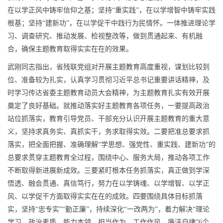
在以学正风中铸牢信仰之基；坚持“重实践”，在以学增智中铸牢实践
根基；坚持“建新功”，在以学促干中践行为民情怀。一体推进理论学
习、调查研究、推动发展、检视整改等，做到贯通起来、有机融
合，确保主题教育取得实实在在的效果。
武刚同志指出，省残联党组对开展主题教育高度重视，谋划比较到
位、准备较为扎实，认真学习贯彻习近平总书记重要讲话精神，及
时学习传达省委主题教育动员大会精神，为主题教育扎实有效开展
奠定了良好基础。就推动落实好主题教育各项任务，一要提高政治
站位抓落实，教育引导党员、干部充分认识开展主题教育的重大意
义，坚持求真务实、真抓实干，务求取得实效。二要把准总要求抓
落实，把全面把握、准确理解“学思想、强党性、重实践、建新功”的
总要求贯穿主题教育全过程，围绕中心、服务大局，推动各项工作
不断取得新进展新成效。三要紧盯根本任务抓落实，真正做到学深
悟透、融会贯通、真信笃行，努力在以学铸魂、以学增智、以学正
风、以学促干方面取得实实在在的成效。四要围绕具体目标抓落
实，坚持“忠专实”“勤正廉”，持续深化“一改两为”，着力解决“理论
学习、政治素质、能力本领、担当作为、工作作风、廉洁自律”6个