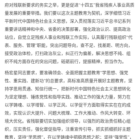
府对残联新要求的务实之举，更是促进“十四五”我省残疾人事业高质
量发展的重要举措。我们要以这次主题教育为契机，深学细悟习近
平新时代中国特色社会主义思想，深入贯彻落实习近平总书记系列
重要讲话精神和中央、省委的决策部署，强化政治认识、提高政治
站位，自觉立足残疾人事业和残联工作实际，认真履行残联组织“代
表、服务、管理”职能，突出问题导向，查不足、找差距、明方向，
接受政治体检，打扫政治灰尘，纠正行为偏差，解决思想不纯、组
织不纯方面存在的突出问题，砥砺前行，提振精神，担当作为。
杨宏星同志要求，要准确领会、全面把握主题教育“学思想、强党
性、重实践、建新功”的总要求，高标准高质量开展好主题教育，坚
持学思用贯通、知信行统一，把新时代中国特色社会主义思想转化
为坚定理想、锤炼党性和指导实践、推动工作的强大力量，努力在
以学铸魂、以学增智、以学正风、以学促干方面取得实实在在的成
效，实现认识大提升、问题大梳理、工作大推动、作风大转变、环
境大优化。省残联要切实加强组织领导，以强烈的政治责任精心组
织，压实责任，强化督促指导，注重宣传引导，抓实抓细抓好主题
教育，坚持“学思想”，在以学铸魂中把稳思想之舵；坚持“强党性”，