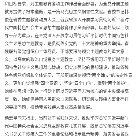
和目标要求，对主题教育各项工作作出全面部署，为全党开展主题
教育提供了根本遵循，是一篇马克思主义纲领性文献。省委书记韩
俊在省委主题教育动员大会上就我省深入开展学习贯彻习近平新时
代中国特色社会主义思想主题教育作了全面部署。以县处级以上领
导干部为重点，在全党深入开展学习贯彻习近平新时代中国特色社
会主义思想主题教育，是贯彻落实党的二十大精神的重大举措。省
残联各级党组织和全体党员、干部要深刻领会主题教育的重大意
义，以高度的政治自觉投身主题教育，坚持不懈用习近平新时代中
国特色社会主义思想凝心铸魂，切实加强党的思想建设，推动省残
联各级党组织和全体党员、干部更加深刻领悟“两个确立”的决定性意
义，更加自觉增强“四个意识”、坚定“四个自信”、做到“两个维护”，
始终在思想上政治上行动上同以习近平同志为核心的党中央保持高
度一致，始终保持同人民群众血肉联系，切实解决残疾人事业存在
的突出问题，推动我省残疾人事业高质量发展。
杨宏星同志指出，当前对于省残联来说，推动学习贯彻习近平新时
代中国特色社会主义思想主题教育扎实开展，既是贯彻落实习近平
总书记关于残疾人工作的重要论述和指示批示精神，落实省委省政