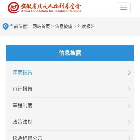
当前位置：
网站首页
>
信息披露
>
年度报告
信息披露
年度报告
审计报告
章程制度
政策法规
接收捐赠公示