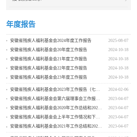
年度报告
安徽省残疾人福利基金会2024年度工作报告
2025-08-07
安徽省残疾人福利基金会20年度工作报告
2024-10-18
安徽省残疾人福利基金会21年度工作报告
2024-10-18
安徽省残疾人福利基金会22年度工作报告
2024-10-18
安徽省残疾人福利基金会23年度工作报告
2024-10-18
安徽省残疾人福利基金会2023年工作报告（七届八次会议）
2024-02-06
安徽省残疾人福利基金会第六届理事会工作报告（七届一次会议）
2023-04-07
安徽省残疾人福利基金会2020年工作总结和2021年工作要点（七届二次会议）
2023-04-07
安徽省残疾人福利基金会上半年工作情况和下半年重点工作（七届三次会议）
2023-04-07
安徽省残疾人福利基金会2021年工作总结和2022年主要工作安排（七届四次会议）
2023-04-07